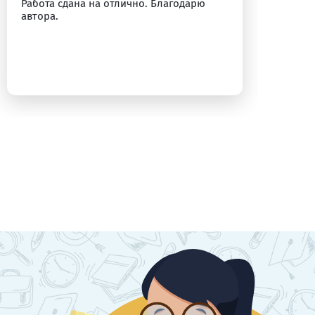
Работа сдана на отлично. Благодарю
Ог
автора.
ра
от
вн
ко
ус