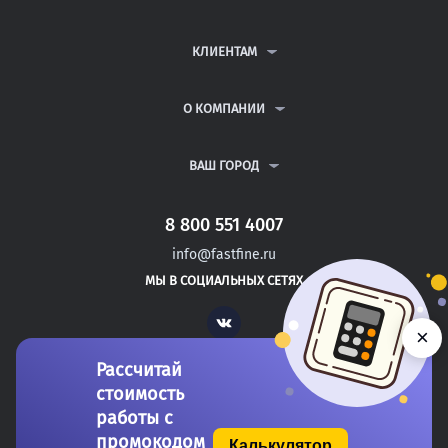
КОНТРОЛЬНЫЕ РАБОТЫ
ДИПЛОМНЫЕ РАБОТЫ
КЛИЕНТАМ
КУРСОВЫЕ РАБОТЫ
АНТИПЛАГИАТ
РЕФЕРАТЫ
ВОПРОСЫ И ОТВЕТЫ
О КОМПАНИИ
ВСЕ УСЛУГИ
ПУБЛИЧНАЯ ОФЕРТА
О КОМПАНИИ
ПОЛИТИКА КОНФИДЕНЦИАЛЬНОСТИ
КОНТАКТЫ
ВАШ ГОРОД
АВТОРАМ
МОСКВА
САНКТ-ПЕТЕРБУРГ
8 800 551 4007
РИГА
info@fastfine.ru
ТАЛЛИН
МЫ В СОЦИАЛЬНЫХ СЕТЯХ
МИНСК
Vk
×
Рассчитай
стоимость
работы с
промокодом
Калькулятор