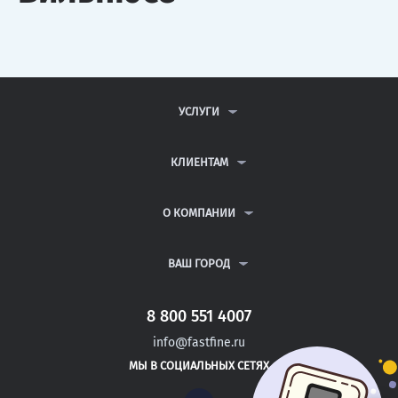
УСЛУГИ
КОНТРОЛЬНЫЕ РАБОТЫ
ДИПЛОМНЫЕ РАБОТЫ
КЛИЕНТАМ
КУРСОВЫЕ РАБОТЫ
АНТИПЛАГИАТ
РЕФЕРАТЫ
ВОПРОСЫ И ОТВЕТЫ
О КОМПАНИИ
ВСЕ УСЛУГИ
ПУБЛИЧНАЯ ОФЕРТА
О КОМПАНИИ
ПОЛИТИКА КОНФИДЕНЦИАЛЬНОСТИ
КОНТАКТЫ
ВАШ ГОРОД
АВТОРАМ
МОСКВА
САНКТ-ПЕТЕРБУРГ
8 800 551 4007
РИГА
info@fastfine.ru
ТАЛЛИН
МЫ В СОЦИАЛЬНЫХ СЕТЯХ
МИНСК