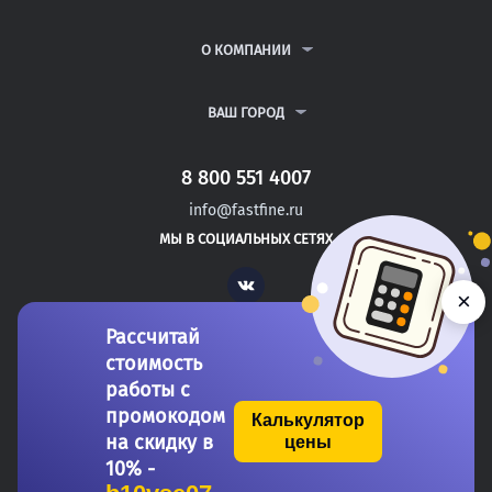
КУРСОВЫЕ РАБОТЫ
АНТИПЛАГИАТ
РЕФЕРАТЫ
ВОПРОСЫ И ОТВЕТЫ
О КОМПАНИИ
ВСЕ УСЛУГИ
ПУБЛИЧНАЯ ОФЕРТА
О КОМПАНИИ
ПОЛИТИКА КОНФИДЕНЦИАЛЬНОСТИ
КОНТАКТЫ
ВАШ ГОРОД
АВТОРАМ
МОСКВА
САНКТ-ПЕТЕРБУРГ
8 800 551 4007
РИГА
info@fastfine.ru
ТАЛЛИН
МЫ В СОЦИАЛЬНЫХ СЕТЯХ
МИНСК
Vk
×
Рассчитай
стоимость
работы с
промокодом
Калькулятор
на скидку в
цены
Copyright 2011-2026 FastFine.ru
10% -