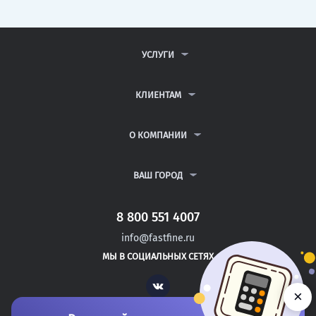
УСЛУГИ
КОНТРОЛЬНЫЕ РАБОТЫ
ДИПЛОМНЫЕ РАБОТЫ
КЛИЕНТАМ
КУРСОВЫЕ РАБОТЫ
АНТИПЛАГИАТ
РЕФЕРАТЫ
ВОПРОСЫ И ОТВЕТЫ
О КОМПАНИИ
ВСЕ УСЛУГИ
ПУБЛИЧНАЯ ОФЕРТА
О КОМПАНИИ
ПОЛИТИКА КОНФИДЕНЦИАЛЬНОСТИ
КОНТАКТЫ
ВАШ ГОРОД
АВТОРАМ
МОСКВА
САНКТ-ПЕТЕРБУРГ
8 800 551 4007
РИГА
info@fastfine.ru
ТАЛЛИН
МЫ В СОЦИАЛЬНЫХ СЕТЯХ
МИНСК
Vk
×