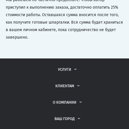
приступил к выполнению заказа, достаточно оплатить 25%
стоимости работы. Оставшаяся сумма вносится после того,
как получите готовые шпаргалки. Вся сумма будет храниться
в вашем личном кабинете, пока сотрудничество не будет
завершено.
УСЛУГИ
КОНТРОЛЬНЫЕ РАБОТЫ
ДИПЛОМНЫЕ РАБОТЫ
КЛИЕНТАМ
КУРСОВЫЕ РАБОТЫ
АНТИПЛАГИАТ
РЕФЕРАТЫ
ВОПРОСЫ И ОТВЕТЫ
О КОМПАНИИ
ВСЕ УСЛУГИ
ПУБЛИЧНАЯ ОФЕРТА
О КОМПАНИИ
ПОЛИТИКА КОНФИДЕНЦИАЛЬНОСТИ
КОНТАКТЫ
ВАШ ГОРОД
АВТОРАМ
МОСКВА